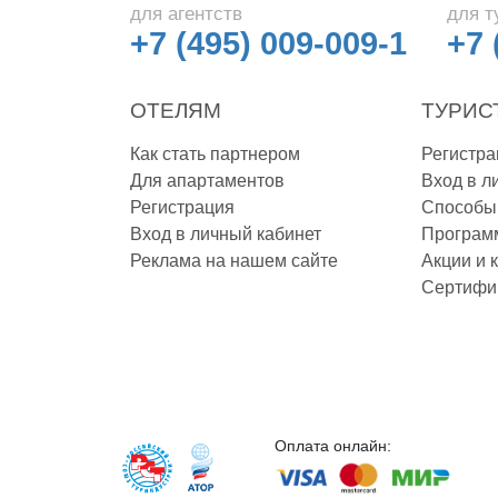
для агентств
для т
Зеленоградск
+7 (495) 009-009-1
+7 
Иваново
Ивановская обл.
Ижевск
ОТЕЛЯМ
ТУРИС
Избербаш
Изборск
Как стать партнером
Регистра
Иркутск
Для апартаментов
Вход в л
Кабардино-Балкария
Регистрация
Способы
Казань
Калининград
Вход в личный кабинет
Програм
Калуга
Реклама на нашем сайте
Акции и 
Калужская обл.
Сертифи
Калязин
Камызяк
Карелия Республика
Касимов
Каспийск
Кашин
Кемерово
Оплата онлайн:
Кимры
Кисловодск