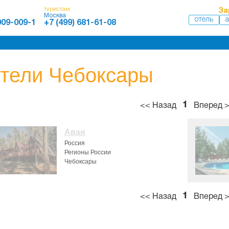
туристам
За
Москва
отель
а
009-009-1
+7 (499) 681-61-08
тели Чебоксары
1
<< Назад
Вперед 
Аван
Россия
Регионы России
Чебоксары
1
<< Назад
Вперед 