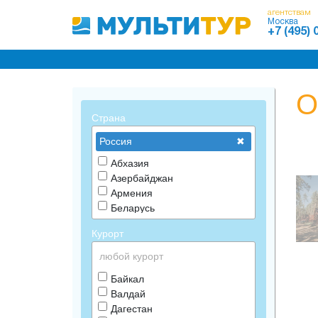
агентствам
Москва
+7 (495) 
Мультитур
Каталог отелей
О
Страна
Россия
Абхазия
Азербайджан
Армения
Беларусь
Грузия
Курорт
Казахстан
Киргизия
любой курорт
Россия
Байкал
Россия Краснодарский край
Валдай
Россия Крым
Дагестан
Таджикистан