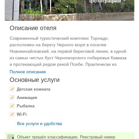
фотографий
Описание отеля
Современный туристический комплекс Торнадо,
расположен на берегу Черного моря в поселке
Новомихайловский, на первой береговой линии, в одной
из самых чистых бухт Черноморского побережья Кавказа
и протекающей рядом рекой Псебе. Практически из
каждого номера открываются великолепные пейзажи с
Полное описание
видом на морское побережье или Кавказские горы.
Основные услуги
Одним из самых ярких преимуществ гостиничного
Детская комната
комплекса является его расположение в предельной
близости к пляжу, а также хорошо развитая
Анимация
инфраструктура досуга, развлечений и питания. В
Рыбалка
шаговой доступности расположены: кафе, бары,
Wi-Fi
рестораны, караоке-бары, яхт-клуб, терминалы для
оплаты, банкомат, больница, магазины, заказ экскурсий в
Парковка
Все услуги и удобства
аквапарки, дельфинарий, водные и вечерние
аттракционы, которые будут интересны не только детям,
Объект прошёл классификацию. Реестровый номер