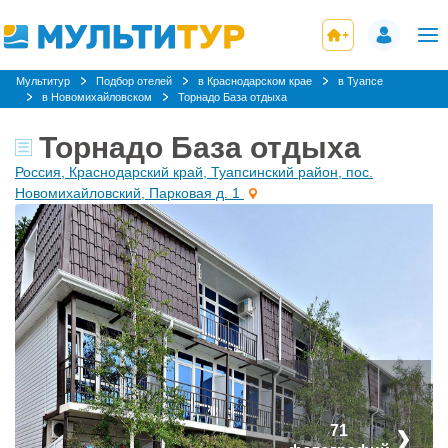
Мультитур
Подбор отелей
в Краснодарском крае
в Туапсе
в Новомихайловском
Торнадо База отдыха
Торнадо База отдыха
Россия, Краснодарский край, Туапсинский район, пос.
Новомихайловский, Парковая д. 1
71