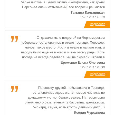
белье чистое, в целом уютно и комфортно, как дома!
Персонал очень отзывчивый, все вопросы решаются
на месте. Расположение базы замечательное,
Татьяна Кальницкая
основной пляж и магазинчики буквально в пяти
15.07.2017 10:18
минутах. Имеется множество различных развлечений,
ПОДРОБНЕЕ
вроде водных лыж, горок и водных велосипедов.
Можно заняться дайвингом, на любой вкус и кошелек.
Отдыхали мы с подругой на Черноморском
побережье, остановились в отеле Торнадо. Хорошее,
милое, тихое место. Жили в отеле в начале мая, и
народу было ещё не много и очень этому рады. Хоть
погода не всегда радовала, мы не скучали: играли в
бильярд, в игровые автоматы. У нас был настоящий
Еременко Елена Олеговна
пассивный отдых, чего мы и хотели с подругой.
12.07.2017 20:30
Сотрудники отеля внимательные и приятные люди,
ПОДРОБНЕЕ
помогли с выбором экскурсии, и вообще всегда шли
на встречу, если вдруг что то вдруг понадобилось бы
нам. Номер хороший, чистый и опрятный. Кормили
По совету друзей, побывавших в Торнадо,
тоже неплохо, вкусно, сытно, нам понравились супы,
остановились здесь же. В номере чистота, по
ароматные такие! В общем всем остались довольны!
домашнему уютно, белье свежее. На территории
отеля много развлечений, 2 бассейна, тренажерка,
бильярд, сауна, есть крутой дайвинг-центр! В
стоимость номера входит завтрак в ресторане
Ксения Чурсанова