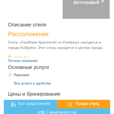
фотографий
Описание отеля
Расположение
Отель «PaulMarie Apartments on Pushkina» находится в
городе Бобруйск. Этот отель находится в центре города.
В отеле
Полное описание
На территории отеля предоставляется доступ в интернет.
Основные услуги
В вашем распоряжении находится автомобильная
Парковка
парковка. Сотрудники отеля будут рады организовать для
вас трансфер от и до аэропорта. Гости всегда могут
Все услуги и удобства
воспользоваться обслуживанием номеров, чтобы заказать
еду или дополнительные услуги.
Цены и бронирование
В отеле имеется прачечная. Обратите внимание, что в
Все предложения
Только отель
этом отеле запрещено курение.
С авиаперелетом