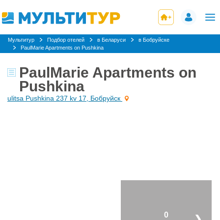
Мультитур
Подбор отелей
в Беларуси
в Бобруйске
PaulMarie Apartments on Pushkina
PaulMarie Apartments on
Pushkina
ulitsa Pushkina 237 kv 17, Бобруйск
0